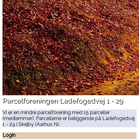
Parcelforeningen Ladefogedvej 1 - 29
Vi er en mindre parcelforening med 15 parceller
(medlemmer). Parcellerne er beliggende på Ladefogedvej
1 - 29 i Skejby (Aarhus N).
Login